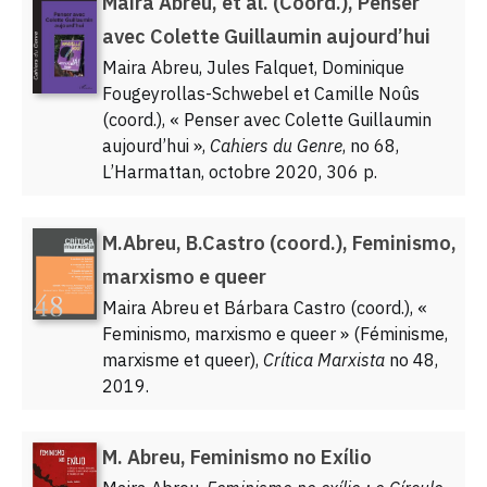
Maira Abreu, et al. (Coord.), Penser
avec Colette Guillaumin aujourd’hui
Maira Abreu, Jules Falquet, Dominique
Fougeyrollas-Schwebel et Camille Noûs
(coord.), « Penser avec Colette Guillaumin
aujourd’hui »,
Cahiers du Genre
, no 68,
L’Harmattan, octobre 2020, 306 p.
M.Abreu, B.Castro (coord.), Feminismo,
marxismo e queer
Maira Abreu et Bárbara Castro (coord.), «
Feminismo, marxismo e queer » (Féminisme,
marxisme et queer),
Crítica Marxista
no 48,
2019.
M. Abreu, Feminismo no Exílio