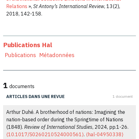
Relations
»,
St Antony’s International Review
, 13(2),
2018, 142-158.
Publications Hal
Publications
Métadonnées
1
documents
ARTICLES DANS UNE REVUE
1 document
Arthur Duhé. A brotherhood of nations: Imagining the
nation-based order during the Springtime of Nations
(1848).
Review of International Studies
, 2024, pp.1-26.
⟨10.1017/S0260210524000561⟩
.
⟨hal-04950338⟩