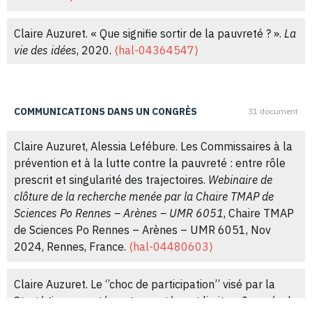
Claire Auzuret. « Que signifie sortir de la pauvreté ? ».
La
vie des idées
, 2020.
⟨hal-04364547⟩
Christophe Batardy, Claire Auzuret. La géographie
sociale des travailleurs pauvres nantais.
Atlas social de
COMMUNICATIONS DANS UN CONGRÈS
31 document
la métropole de Nantes
, 2020,
⟨10.48649/asmn.473⟩
.
⟨hal-04072223⟩
Claire Auzuret, Alessia Lefébure. Les Commissaires à la
prévention et à la lutte contre la pauvreté : entre rôle
Claire Auzuret. « La mesure de la pauvreté : approches
prescrit et singularité des trajectoires.
Webinaire de
et enjeux socio-économiques ».
¿ Interrogations ? Revue
clôture de la recherche menée par la Chaire TMAP de
pluridisciplinaire de sciences humaines et sociales
, 2019,
Sciences Po Rennes – Arènes – UMR 6051
, Chaire TMAP
28.
⟨hal-04480673⟩
de Sciences Po Rennes – Arènes – UMR 6051, Nov
2024, Rennes, France.
⟨hal-04480603⟩
Claire Auzuret. « S’en sortir… ».
Place publique : Nantes /
Saint Nazaire : la revue urbaine
, 2019, 70.
⟨hal-
Claire Auzuret. Le ‘’choc de participation’’ visé par la
04480742⟩
Stratégie pauvreté : entre portées et limites.
Journée du