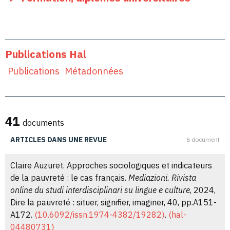
Publications Hal
Publications
Métadonnées
41
documents
ARTICLES DANS UNE REVUE
6 document
Claire Auzuret. Approches sociologiques et indicateurs
de la pauvreté : le cas français.
Mediazioni. Rivista
online du studi interdisciplinari su lingue e culture
, 2024,
Dire la pauvreté : situer, signifier, imaginer, 40, pp.A151-
A172.
⟨10.6092/issn.1974-4382/19282⟩
.
⟨hal-
04480731⟩