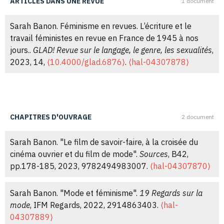
ARTICLES DANS UNE REVUE
1 document
Sarah Banon. Féminisme en revues. L’écriture et le
travail féministes en revue en France de 1945 à nos
jours..
GLAD! Revue sur le langage, le genre, les sexualités
,
2023, 14,
⟨10.4000/glad.6876⟩
.
⟨hal-04307878⟩
CHAPITRES D'OUVRAGE
2 document
Sarah Banon. "Le film de savoir-faire, à la croisée du
cinéma ouvrier et du film de mode".
Sources
, B42,
pp.178-185, 2023, 9782494983007.
⟨hal-04307870⟩
Sarah Banon. "Mode et féminisme".
19 Regards sur la
mode
, IFM Regards, 2022, 2914863403.
⟨hal-
04307889⟩