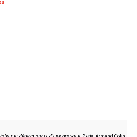
es
 Valeur et déterminants d’une pratique
, Paris, Armand Colin,