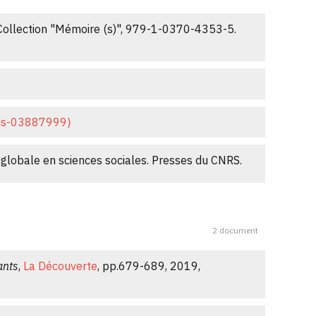
emporaine
, 2017, Le best-seller, 15.
⟨hal-
, Collection "Mémoire (s)", 979-1-0370-4353-5.
teur.
Mémoires du livre / Studies in Book Culture
,
hs-03887999⟩
ure
, 2016, De l'émergence à la canonisation, 17,
 globale en sciences sociales. Presses du CNRS.
13525⟩
pressesenssib.3948⟩
.
⟨halshs-03887980⟩
.190.0106⟩
.
⟨halshs-03888233⟩
2 document
4.
⟨halshs-03888214⟩
ants
,
La Découverte
, pp.679-689, 2019,