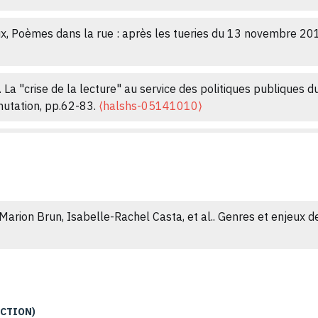
x, Poèmes dans la rue : après les tueries du 13 novembre 201
 La "crise de la lecture" au service des politiques publiques du
mutation, pp.62-83.
⟨halshs-05141010⟩
.
Biens Symboliques = Symbolic Goods
, 2020, 7,
⟨10.4000/bss
ous p(e)ansez les nôtres. Lectures mémorielles et thérapeutiq
020, Writing terrorism, 24 (4), pp.476-484.
⟨10.1080/1740929
Marion Brun, Isabelle-Rachel Casta, et al.. Genres et enjeux d
eurs incorporées ou autocensure.
Tire-lignes : la vie du livre e
ue publique. Les résidences d’écrivains franciliennes entre créat
02287179⟩
UCTION)