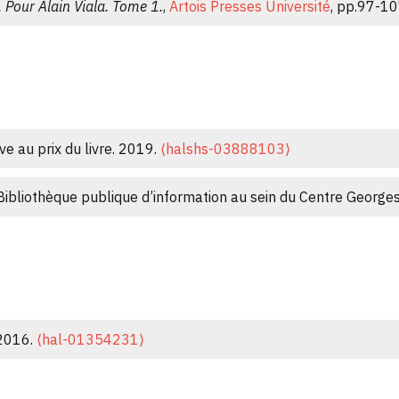
e. Pour Alain Viala. Tome 1.
,
Artois Presses Université
, pp.97-1
othèques de France
, 2013, 58 (3), pp.31-35.
⟨hal-01413534⟩
cture publique aux auteurs.
Sociologie
, 2012, 3 (4), pp.359 - 3
bliothécaires de lecture publique.
Bulletin des Bibliothèques de 
ve au prix du livre. 2019.
⟨halshs-03888103⟩
que de lecture publique.
Culture et Musées
, 2011, La lecture e
a Bibliothèque publique d’information au sein du Centre Georg
⟩
 2016.
⟨hal-01354231⟩