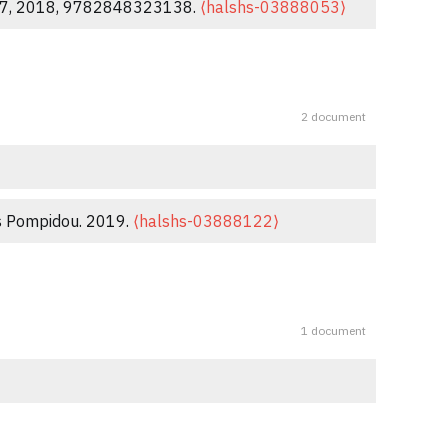
07, 2018, 9782848323138.
⟨halshs-03888053⟩
76.
⟨10.3917/socio.034.0359⟩
.
⟨halshs-01419101⟩
2 document
France
, 2011, 56 (5), pp.46-49.
⟨halshs-
n société, 17 (1), pp.63-84.
es Pompidou. 2019.
⟨halshs-03888122⟩
1 document