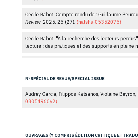
Cécile Rabot. Compte rendu de : Guillaume Peureu
Review
, 2025, 25 (27).
⟨halshs-05352075⟩
Cécile Rabot. "À la recherche des lecteurs perdus".
lecture : des pratiques et des supports en pleine 
Cécile Rabot. Ce que le numérique fait à la lecture
N°SPÉCIAL DE REVUE/SPECIAL ISSUE
Cécile Rabot. En mettant des mots sur vos maux, v
Contemporary French and Francophone Studies
, 2
Audrey Garcia, Filippos Katsanos, Violaine Beyron, 
03054960v2⟩
Cécile Rabot. Infographie. Exclusion assumée, val
Cécile Rabot. La littérature en dispositif de politiq
pp.49-70.
⟨10.4000/culturemusees.1622⟩
.
⟨hal-
OUVRAGES (Y COMPRIS ÉDITION CRITIQUE ET TRAD