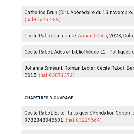
Cécile Rabot. Des best-sellers en tête de gondole 
Catherine Brun (Dir.). Abécédaire du 13 novembre.
03219516⟩
⟨hal-05326289⟩
Cécile Rabot. Rééditer l’Odyssée au xxi siècle. L'é
Cécile Rabot. La lecture.
Armand Colin
, 2023, Col
2017, 9 (1).
⟨hal-02008381⟩
Cécile Rabot. Ados et bibliothèque t.2 : Politiques 
Cécile Rabot. Le travail de sélection des comités d
⟨10.4000/contextes.6210⟩
.
⟨hal-01413524⟩
Johanna Siméant, Romain Lecler, Cécile Rabot, Ber
2015.
⟨hal-03871372⟩
Cécile Rabot. Le roman policier en bibliothèque.
À 
Cécile Rabot. La construction de la visibilité lit
Cécile Rabot. Les médiathèques pour tous ?.
Inform
CHAPITRES D'OUVRAGE
Cécile Rabot. Je préfèrerais ne pas : De l’exclusi
Cécile Rabot. Et toi, tu lis quoi ?. Fondation Coperni
9782348045691.
⟨hal-03219564⟩
Cécile Rabot. Les Mordus du polar.
Lecture Jeune
,