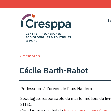
L
< Membres
Cécile Barth-Rabot
Professeure à l’université Paris Nanterre
Sociologue, responsable du master métiers du livre 
SITEC.
Corédactrice en chef de
Biens symboliques/Symbo