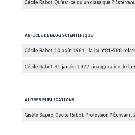
Cécile Rabot. Qu'est-ce qu'un classique ?.
Littérair
Cécile Rabot. L'art du présentoir.
Bulletin des Bibli
Cécile Rabot. Le rapport des bibliothécaires de le
ARTICLE DE BLOG SCIENTIFIQUE
Cécile Rabot. La fabrication de l'auteur par les bi
03887931⟩
Cécile Rabot. 10 août 1981 : la loi n°81-788 relati
Cécile Rabot. Les “coups de cœur” d’une bibliothè
Cécile Rabot. 31 janvier 1977 : inauguration de l
⟨10.3406/pumus.2011.1597⟩
.
⟨halshs-01419107
AUTRES PUBLICATIONS
Gisèle Sapiro, Cécile Rabot. Profession ? Écrivain .