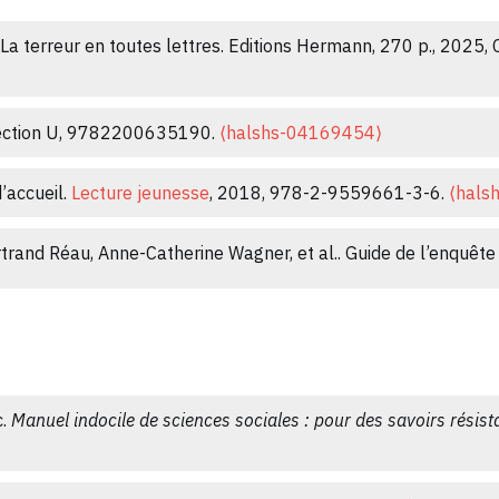
des bibliothèques ?.
Revue Critique de Fixxion Française Cont
 La terreur en toutes lettres. Editions Hermann, 270 p., 2025
diteur de classiques et le traducteur, ou l'éditeur comme traduc
lection U, 9782200635190.
⟨halshs-04169454⟩
d’accueil.
Lecture jeunesse
, 2018, 978-2-9559661-3-6.
⟨hals
e bibliothécaires.
COnTEXTES. Revue de sociologie de la littérat
trand Réau, Anne-Catherine Wagner, et al.. Guide de l’enquête
l’épreuve
, 2016, Genres et enjeux de légitimation, 3.
⟨hal-014
téraire en bibliothèque. 2015, 9791091281423.
⟨10.4000/books.
ations sociales
, 2016, n° 190 (4), pp.106-114.
⟨10.3917/inso
on assumée à l’autocensure.
Lecture Jeune
, 2015, 155, pp.29-3
c.
Manuel indocile de sciences sociales : pour des savoirs résist
 2013, 147, pp.17-22.
⟨halshs-01419684⟩