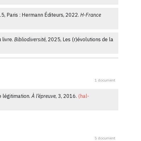
5, Paris : Hermann Éditeurs, 2022.
H-France
 livre.
Bibliodiversité
, 2025, Les (r)évolutions de la
g.475⟩
.
⟨hal-03206657⟩
ues de la littérature de témoignage.
1 document
2.2020.1823757⟩
.
⟨hal-03050641⟩
e légitimation.
À l’épreuve
, 3, 2016.
⟨hal-
n Midi-Pyrénées
, 2019.
⟨halshs-03888191⟩
ion et territoires.
Culture et Musées
, 2018, 31,
5 document