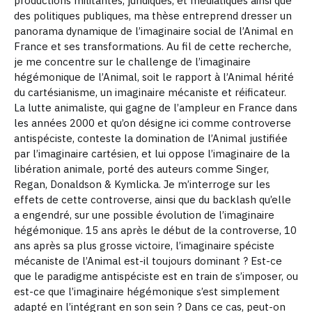
productions militantes, juridiques, et médiatiques ainsi que
des politiques publiques, ma thèse entreprend dresser un
panorama dynamique de l’imaginaire social de l’Animal en
France et ses transformations. Au fil de cette recherche,
je me concentre sur le challenge de l’imaginaire
hégémonique de l’Animal, soit le rapport à l’Animal hérité
du cartésianisme, un imaginaire mécaniste et réificateur.
La lutte animaliste, qui gagne de l’ampleur en France dans
les années 2000 et qu’on désigne ici comme controverse
antispéciste, conteste la domination de l’Animal justifiée
par l’imaginaire cartésien, et lui oppose l’imaginaire de la
libération animale, porté des auteurs comme Singer,
Regan, Donaldson & Kymlicka. Je m’interroge sur les
effets de cette controverse, ainsi que du backlash qu’elle
a engendré, sur une possible évolution de l’imaginaire
hégémonique. 15 ans après le début de la controverse, 10
ans après sa plus grosse victoire, l’imaginaire spéciste
mécaniste de l’Animal est-il toujours dominant ? Est-ce
que le paradigme antispéciste est en train de s’imposer, ou
est-ce que l’imaginaire hégémonique s’est simplement
adapté en l’intégrant en son sein ? Dans ce cas, peut-on