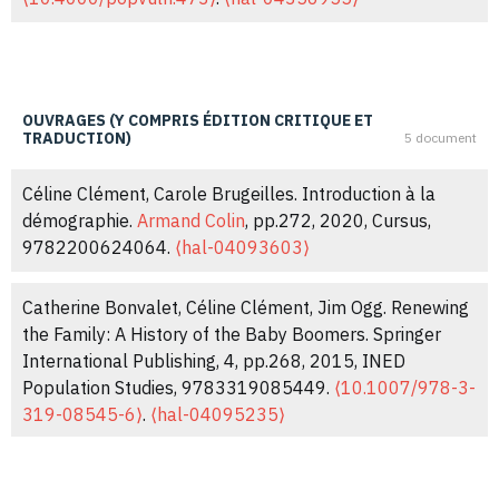
Nicolas Belliot, Didier Breton, Céline Clément, Arnaud
Régnier-Loilier, Isabelle Robert-Bobée. Unions,
désunions, non-unions – 18e colloque national de
OUVRAGES (Y COMPRIS ÉDITION CRITIQUE ET
démographie.
Revue des politiques sociales et familiales
,
TRADUCTION)
5 document
2020, 135, pp.100-107.
⟨hal-03513658⟩
Céline Clément, Carole Brugeilles. Introduction à la
Céline Clément. Qu'est-ce qu'un parent ? Qu’est-ce
démographie.
Armand Colin
, pp.272, 2020, Cursus,
qu’être parent? Un bilan des recherches en sociologie
9782200624064.
⟨hal-04093603⟩
de la famille.
Fabrica Societatis
, 2020, 3, pp.66-82.
⟨10.34616/129268⟩
.
⟨hal-04095195⟩
Catherine Bonvalet, Céline Clément, Jim Ogg. Renewing
the Family: A History of the Baby Boomers. Springer
Céline Clément, Christine Hamelin, Agnès Pelage, Anne
International Publishing, 4, pp.268, 2015, INED
Paillet, Olivia Samuel, et al.. "En rabattre" à l’arrivée du
Population Studies, 9783319085449.
⟨10.1007/978-3-
deuxième enfant : enquête sur les normes et les
319-08545-6⟩
.
⟨hal-04095235⟩
pratiques éducatives de parents diplômés.
Revue
française des affaires sociales
, 2019, Des parentalités
Catherine Bonvalet, Céline Clément, Jim Ogg.
bousculées, 4 (4), pp.25.
⟨10.3917/rfas.194.0025⟩
.