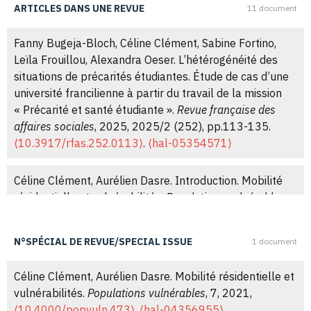
ARTICLES DANS UNE REVUE
11 document
Fanny Bugeja-Bloch, Céline Clément, Sabine Fortino,
Leïla Frouillou, Alexandra Oeser. L’hétérogénéité des
situations de précarités étudiantes. Étude de cas d’une
université francilienne à partir du travail de la mission
« Précarité et santé étudiante ».
Revue française des
affaires sociales
, 2025, 2025/2 (252), pp.113-135.
⟨10.3917/rfas.252.0113⟩
.
⟨hal-05354571⟩
Céline Clément, Aurélien Dasre. Introduction. Mobilité
résidentielle et vulnérabilités.
Populations vulnérables
,
2021, 7,
⟨10.4000/popvuln.748⟩
.
⟨hal-03596789⟩
N°SPÉCIAL DE REVUE/SPECIAL ISSUE
1 document
Céline Clément, Catherine Bonvalet. Reconfigurations
des logiques résidentielles et désinstitutionnalisation
Céline Clément, Aurélien Dasre. Mobilité résidentielle et
des parcours de vie.
Retraite et société
, 2021, N° 86 (2),
vulnérabilités.
Populations vulnérables
, 7, 2021,
pp.47-69.
⟨10.3917/rs1.086.0048⟩
.
⟨hal-04093572⟩
⟨10.4000/popvuln.473⟩
.
⟨hal-04356955⟩