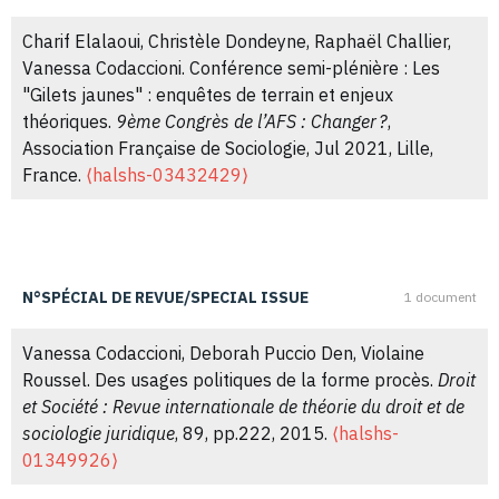
Vanessa Codaccioni. La justice dans le débat
Charif Elalaoui, Christèle Dondeyne, Raphaël Challier,
démocratique - La place de l'autorité judiciaire dans
Vanessa Codaccioni. Conférence semi-plénière : Les
l'antiterrorisme : Des juridictions politiques à
"Gilets jaunes" : enquêtes de terrain et enjeux
l'avènement d'une justice d'exception policière et
théoriques.
9ème Congrès de l’AFS : Changer ?
,
administrative.
Les Cahiers de la justice
, 2016, 03,
Association Française de Sociologie, Jul 2021, Lille,
pp.549.
⟨halshs-02226700⟩
France.
⟨halshs-03432429⟩
Vanessa Codaccioni. Compte rendu de : “J. Bérard, La
Justice en procès. Les mouvements de contestation
face au système pénal (1968-1983), Presses de
N°SPÉCIAL DE REVUE/SPECIAL ISSUE
1 document
Sciences Po, 2013, 296 p.”.
Les Annales. Histoire,
sciences sociales
, 2016, 71 (3), pp.784-786.
⟨hal-
Vanessa Codaccioni, Deborah Puccio Den, Violaine
02418069⟩
Roussel. Des usages politiques de la forme procès.
Droit
et Société : Revue internationale de théorie du droit et de
Vanessa Codaccioni. Justice populaire et mimétisme
sociologie juridique
, 89, pp.222, 2015.
⟨halshs-
judiciaire. Les maoïstes dans et hors la cour de sûreté
01349926⟩
de l'État.
Droit et Société : Revue internationale de théorie
du droit et de sociologie juridique
, 2015, 89, pp.17-33.