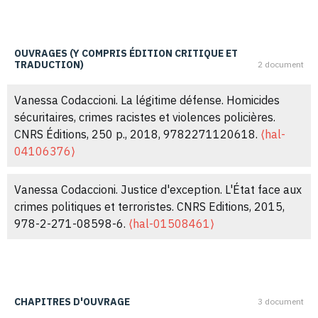
⟨10.3917/drs.089.0017⟩
.
⟨hal-01505149⟩
Vanessa Codaccioni, Déborah Puccio-Den, Violaine
OUVRAGES (Y COMPRIS ÉDITION CRITIQUE ET
TRADUCTION)
2 document
Roussel. Les "bonnes formes" du procès à l'épreuve
des mobilisations politiques.
Droit et Société : Revue
Vanessa Codaccioni. La légitime défense. Homicides
internationale de théorie du droit et de sociologie
sécuritaires, crimes racistes et violences policières.
juridique
, 2015, 1 (89), pp.9-15.
CNRS Éditions, 250 p., 2018, 9782271120618.
⟨hal-
⟨10.3917/drs.089.0009⟩
.
⟨hal-01505148⟩
04106376⟩
Vanessa Codaccioni, Nicolas Maisetti, Florent
Vanessa Codaccioni. Justice d'exception. L'État face aux
Pouponneau. Les façades institutionnelles : ce que
crimes politiques et terroristes. CNRS Editions, 2015,
montrent les apparences des institutions.
Sociétés
978-2-271-08598-6.
⟨hal-01508461⟩
contemporaines
, 2012, n° 88 (4), pp.5-15.
⟨10.3917/soco.088.0005⟩
.
⟨hal-01680690⟩
CHAPITRES D'OUVRAGE
3 document