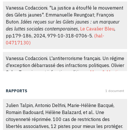
Vanessa Codaccioni. "La justice a étouffé le mouvement
des Gilets jaunes". Emmanuelle Reungoat; François
Buton.
Idées reçues sur les Gilets jaunes : un marqueur
des luttes sociales contemporaines
,
Le Cavalier Bleu
,
pp.179-186, 2024, 979-10-318-0706-5.
⟨hal-
04717130⟩
Vanessa Codaccioni. L'antiterrorisme français. Un régime
d'exception débarrassé des infractions politiques. Olivier
Cahn.
Terrorisme et infraction politiques
,
Mare & Martin
,
2021, 978-2-84934-555-9.
⟨hal-04223280⟩
RAPPORTS
1 document
Vanessa Codaccioni. Penser la diversité des expériences
communistes de la guerre d'Algérie. Bouaziz; Moula and
Julien Talpin, Antonio Delfini, Marie-Hélène Bacqué,
Kadri; Aïssa and Quemeneur; Tramor.
La guerre d'Algérie
Romain Badouard, Hélène Balazard, et al.. Une
revisitée : nouvelles générations, nouveaux regard
,
citoyenneté réprimée. 100 cas de restrictions des
Karthala, pp.295-306, 2015, 978-2-8111-1295-0.
libertés associatives, 12 pistes pour mieux les protéger.
⟨hal-01508289⟩