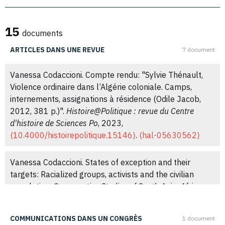
15
documents
ARTICLES DANS UNE REVUE
7 document
Vanessa Codaccioni. Compte rendu: "Sylvie Thénault,
Violence ordinaire dans l’Algérie coloniale. Camps,
internements, assignations à résidence (Odile Jacob,
2012, 381 p.)".
Histoire@Politique : revue du Centre
d'histoire de Sciences Po
, 2023,
⟨10.4000/histoirepolitique.15146⟩
.
⟨hal-05630562⟩
Vanessa Codaccioni. States of exception and their
targets: Racialized groups, activists and the civilian
population.
Comparative Studies of South Asia, Africa
and the Middle East
, 2020, 40 (2), pp.230-236.
⟨10.1215/1089201X-8524138⟩
.
⟨hal-04223339⟩
COMMUNICATIONS DANS UN CONGRÈS
1 document