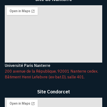
2018, La Chapelle Gauthier, France.
⟨hal-04096816⟩
Anne-Lise Dall'Agnola. Le soldat, le marin et l’aviateur :
trois corps en campagnes.
Colloque Corps meurtris,
beaux, subversifs : réflexions transdisciplinaires sur les
modifications corporelles
, Université de Strasbourg, Apr
2016, Strasbourg, France.
⟨hal-04096811⟩
Université Paris Nanterre
200 avenue de la République, 92001 Nanterre cedex.
Bâtiment Henri Lefebvre (ex-bat.D), salle 401.
Site Condorcet