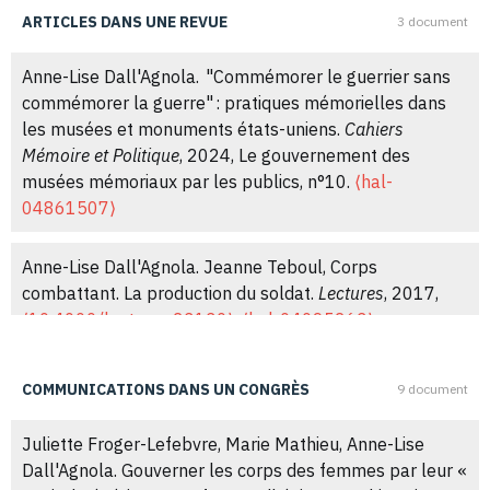
ARTICLES DANS UNE REVUE
3 document
Anne-Lise Dall'Agnola. "Commémorer le guerrier sans
commémorer la guerre" : pratiques mémorielles dans
les musées et monuments états-uniens.
Cahiers
Mémoire et Politique
, 2024, Le gouvernement des
musées mémoriaux par les publics, n°10.
⟨hal-
04861507⟩
Anne-Lise Dall'Agnola. Jeanne Teboul, Corps
combattant. La production du soldat.
Lectures
, 2017,
⟨10.4000/lectures.23130⟩
.
⟨hal-04095263⟩
Anne-Lise Dall'Agnola. Baptiste Brossard, Se blesser
COMMUNICATIONS DANS UN CONGRÈS
9 document
soi-même. Une jeunesse autocontrôlée, Paris : Alma
éditeur, 2014.
Revue française de sociologie
, 2015, 56
Juliette Froger-Lefebvre, Marie Mathieu, Anne-Lise
(3), pp.609-612.
⟨10.3917/rfs.563.0593⟩
.
⟨hal-
Dall'Agnola. Gouverner les corps des femmes par leur «
04095275⟩