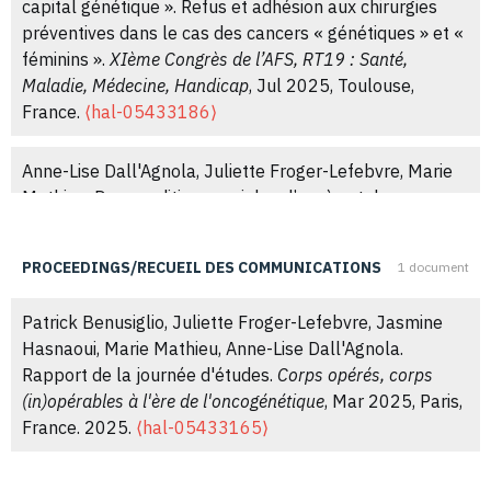
capital génétique ». Refus et adhésion aux chirurgies
préventives dans le cas des cancers « génétiques » et «
féminins ».
XIème Congrès de l’AFS, RT19 : Santé,
Maladie, Médecine, Handicap
, Jul 2025, Toulouse,
France.
⟨hal-05433186⟩
Anne-Lise Dall'Agnola, Juliette Froger-Lefebvre, Marie
Mathieu. Des conditions sociales d’accès et de
traitement de dossiers médicaux à leurs usages
sociologiques. Retour sur une incursion collective au
PROCEEDINGS/RECUEIL DES COMMUNICATIONS
1 document
sein de services d’oncogénétique.
XIème Congrès de
l’AFS, ST2025 : L’ethnographe au travail : enjeux
Patrick Benusiglio, Juliette Froger-Lefebvre, Jasmine
épistémologiques, méthodologiques et éthiques
, Jul
Hasnaoui, Marie Mathieu, Anne-Lise Dall'Agnola.
2025, Toulouse, France.
⟨hal-05433181⟩
Rapport de la journée d'études.
Corps opérés, corps
(in)opérables à l'ère de l'oncogénétique
, Mar 2025, Paris,
Anne-Lise Dall'Agnola. "Commémorer le soldat, sans
France. 2025.
⟨hal-05433165⟩
commémorer la guerre" : pratiques mémorielles dans
les musées et monuments américains.
Journée d’études