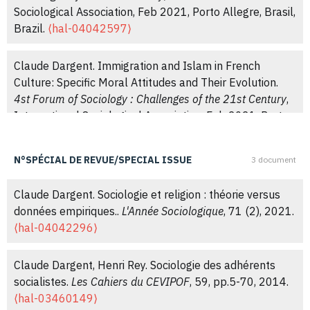
Sociological Association, Feb 2021, Porto Allegre, Brasil,
Claude Dargent. Religion, classe sociale et
Brazil.
⟨hal-04042597⟩
comportement politique : l’épreuve de l’élection
singulière de 2017.
L'Année Sociologique
, 2021, Vol. 71
Claude Dargent. Immigration and Islam in French
(2), pp.369-398.
⟨10.3917/anso.212.0369⟩
.
⟨hal-
Culture: Specific Moral Attitudes and Their Evolution.
04042251⟩
4st Forum of Sociology : Challenges of the 21st Century
,
International Sociological Association, Feb 2021, Porto
Claude Dargent. Introduction. La sociologie des religions
Allegre, Brazil.
⟨hal-04042606⟩
en France..
L'Année Sociologique
, 2021, Vol. 71 (2),
N°SPÉCIAL DE REVUE/SPECIAL ISSUE
pp.283-299.
⟨10.3917/anso.212.0283⟩
.
⟨hal-
3 document
Martine Barthélemy, Claude Dargent, Guy Groux, Henri
04042281⟩
Rey. Les pratiques syndicales des militants.
journée
Claude Dargent. Sociologie et religion : théorie versus
d'études, La CFDT aujourd’hui : engagement, valeurs et
données empiriques..
L'Année Sociologique
, 71 (2), 2021.
Claude Dargent. Des croyants sans pratique ? Le
rapport au politique, présentation des résultats d'enquête
,
⟨hal-04042296⟩
paysage religieux de la France aujourd’hui.
Sciences
Dec 2010, Paris, CEVIPOF, France.
⟨hal-03415563⟩
humaines
, 2020.
⟨hal-04042463⟩
Claude Dargent, Henri Rey. Sociologie des adhérents
socialistes.
Les Cahiers du CEVIPOF
, 59, pp.5-70, 2014.
Claude Dargent. Religious practice versus subjective
⟨hal-03460149⟩
religiosity: Catholics and those with ‘no religion’ in the