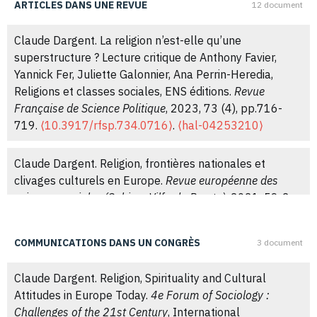
ARTICLES DANS UNE REVUE
12 document
Claude Dargent. La religion n’est-elle qu’une
superstructure ? Lecture critique de Anthony Favier,
Yannick Fer, Juliette Galonnier, Ana Perrin-Heredia,
Religions et classes sociales, ENS éditions.
Revue
Française de Science Politique
, 2023, 73 (4), pp.716-
719.
⟨10.3917/rfsp.734.0716⟩
.
⟨hal-04253210⟩
Claude Dargent. Religion, frontières nationales et
clivages culturels en Europe.
Revue européenne des
sciences sociales (Cahiers Vilfredo Pareto)
, 2021, 59-2,
pp.39-68.
⟨10.4000/ress.7809⟩
.
⟨hal-04042323⟩
COMMUNICATIONS DANS UN CONGRÈS
3 document
Claude Dargent. Catholics, Muslims and the “nones”:
old and new cultural and political divides.
French
Claude Dargent. Religion, Spirituality and Cultural
Politics
, 2021, 19 (2-3), pp.250-280.
⟨10.1057/s41253-
Attitudes in Europe Today.
4e Forum of Sociology :
020-00138-2⟩
.
⟨hal-04042224⟩
Challenges of the 21st Century
, International