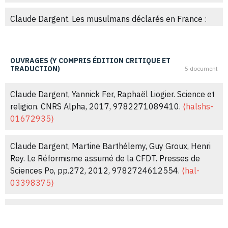
French 2017 presidential election.
Social Compass
,
2019, 66 (2), pp.164-181.
Claude Dargent. Les musulmans déclarés en France :
⟨10.1177/0037768619832805⟩
affirmation religieuse, subordination sociale et
.
⟨hal-04041625⟩
progressisme politique.
Les Cahiers du CEVIPOF
, 34,
pp.42, 2003.
⟨hal-03458659⟩
Claude Dargent. Yannick Fer, Gwendoline Malogne-Fer,
OUVRAGES (Y COMPRIS ÉDITION CRITIQUE ET
TRADUCTION)
5 document
Le protestantisme à Paris, Genève, Labor et Fides.
Archives de Sciences Sociales des Religions
, 2017, 180,
Claude Dargent, Yannick Fer, Raphaël Liogier. Science et
pp.342.
⟨hal-04042573⟩
religion. CNRS Alpha, 2017, 9782271089410.
⟨halshs-
01672935⟩
Claude Dargent. Croyances religieuses, valeurs et choix
politiques.
Les Cahiers français : documents d'actualité
,
Claude Dargent, Martine Barthélemy, Guy Groux, Henri
2015, 389.
⟨hal-01506865⟩
Rey. Le Réformisme assumé de la CFDT. Presses de
Sciences Po, pp.272, 2012, 9782724612554.
⟨hal-
Claude Dargent, Guy Michelat. Système symbolique
03398375⟩
catholique et comportements électoraux.
Revue
Française de Science Politique
, 2015, 65 (1), pp.27-60.
Claude Dargent. Sociologie des opinions. Armand Colin,
⟨10.3917/rfsp.651.0027⟩
.
⟨hal-01505138⟩
pp.240, 2011, 9782200261856.
⟨hal-03415468⟩