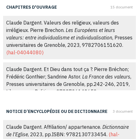
Nadia Hilal, Claude Dargent, Martine Barthélemy, Henri
CHAPITRES D'OUVRAGE
15 document
Claude Dargent, Bruno Duriez, Raphaël Liogier (Dir.).
Rey. Les militants de la CFDT aujourd’hui : pratiques
Religion et valeurs en France et en Europe.
syndicales et rapport au politique.
Revue de la CFDT
,
Claude Dargent. Valeurs des religieux, valeurs des
L'Harmattan, 2009.
⟨hal-04042404⟩
2010, 96-97, pp.60 - 64.
⟨hal-03569802⟩
irréligieux. Pierre Brechon.
Les Européens et leurs
valeurs: entre individualisme et individualisation
, Presses
Claude Dargent. Les protestants en France aujourd’hui.
universitaires de Grenoble, 2023, 9782706151620.
Claude Dargent. La population musulmane de France :
Payot-Rivages, 2005.
⟨hal-04044080⟩
⟨hal-04042412⟩
de l'ombre à la lumière ?.
Revue française de sociologie
,
2010, 51 (2), pp.219-246.
⟨10.3917/rfs.512.0219⟩
.
⟨halshs-01263256⟩
Claude Dargent. Et Dieu dans tout ça ?. Pierre Bréchon;
Frédéric Gonthier; Sandrine Astor.
La France des valeurs
,
Presses universitaires de Grenoble, pp.242-246, 2019,
Libres cours Politique, 9782706142659.
⟨10.3917/pug.brech.2019.01.0242⟩
.
⟨hal-04042437⟩
NOTICE D’ENCYCLOPÉDIE OU DE DICTIONNAIRE
3 document
Claude Dargent. Recul du catholicisme, croissance des
non-affiliés et des minorités religieuses. Pierre Bréchon;
Claude Dargent. Affiliation/ appartenance.
Dictionnaire
Frédéric Gonthier; Sandrine Astor.
La France des valeurs
,
de l'Eglise
, 2023, pp.ISBN: 9782130733454.
⟨hal-
Presses universitaires de Grenoble, pp.221-227, 2019,