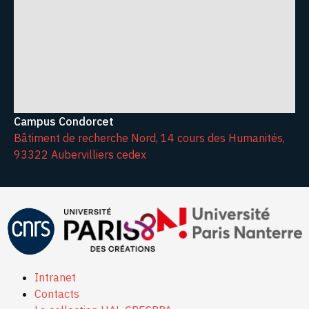
9782724611076.
⟨hal-03570458⟩
Campus Condorcet
Bâtiment de recherche Nord, 14 cours des Humanités,
93322 Aubervilliers cedex
Intranet
Contacts