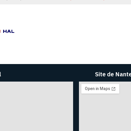
l
Site de Nant