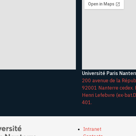
Université Paris Nanter
200 avenue de la Répub
92001 Nanterre cedex. 
Henri Lefebvre (ex-bat.D)
401.
Intranet