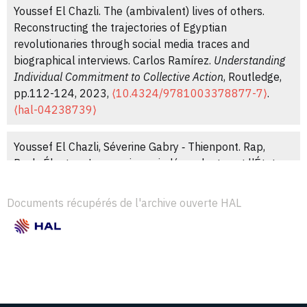
Youssef El Chazli. The (ambivalent) lives of others.
Reconstructing the trajectories of Egyptian
revolutionaries through social media traces and
biographical interviews. Carlos Ramírez.
Understanding
Individual Commitment to Collective Action
, Routledge,
pp.112-124, 2023,
⟨10.4324/9781003378877-7⟩
.
⟨hal-04238739⟩
Youssef El Chazli, Séverine Gabry ‑ Thienpont. Rap,
Rock, Électro... Les musiques indépendantes et l'État en
Égypte.
Droit(s) et Hip-hop
, 2020.
⟨hal-03097242⟩
Documents récupérés de l'archive ouverte HAL
Amin Allal, Youssef El Chazli. Figures du déclassement
et passage au politique dans les situations
révolutionnaires égyptienne et tunisienne. Ivan
Sainsaulieu; Muriel Surdez.
Sens politiques du travail
,
Armand Colin, pp.321-336, 2012.
⟨hal-03859403⟩