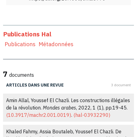
Publications Hal
Publications
Métadonnées
7
documents
ARTICLES DANS UNE REVUE
3 document
Amin Allal, Youssef El Chazli. Les constructions illégales
de la révolution.
Mondes arabes
, 2022, 1 (1), pp.19-45.
⟨10.3917/machr2.001.0019⟩
.
⟨hal-03932290⟩
Khaled Fahmy, Assia Boutaleb, Youssef El Chazli. De