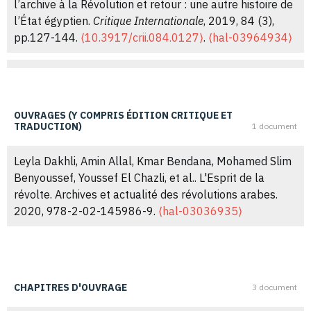
l’archive à la Révolution et retour : une autre histoire de
l’État égyptien.
Critique Internationale
, 2019, 84 (3),
pp.127-144.
⟨10.3917/crii.084.0127⟩
.
⟨hal-03964934⟩
Amin Allal, Walid Samir, Youssef El Chazli, Kerim
Bouzouita. Opérations révolutions.
Vacarme
, 2011, 57,
pp.185.
⟨hal-03859566⟩
OUVRAGES (Y COMPRIS ÉDITION CRITIQUE ET
TRADUCTION)
1 document
Leyla Dakhli, Amin Allal, Kmar Bendana, Mohamed Slim
Benyoussef, Youssef El Chazli, et al.. L'Esprit de la
révolte. Archives et actualité des révolutions arabes.
2020, 978-2-02-145986-9.
⟨hal-03036935⟩
CHAPITRES D'OUVRAGE
3 document