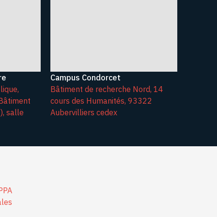
re
Campus Condorcet
lique,
Bâtiment de recherche Nord, 14
Bâtiment
cours des Humanités, 93322
, salle
Aubervilliers cedex
SPPA
ales