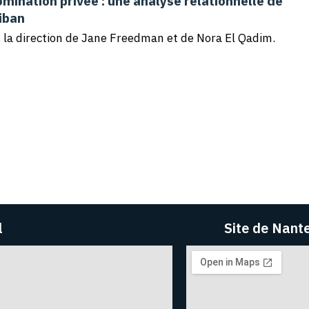
domination privée : une analyse relationnelle de
iban
us la direction de Jane Freedman et de Nora El Qadim.
l
Site de Nant