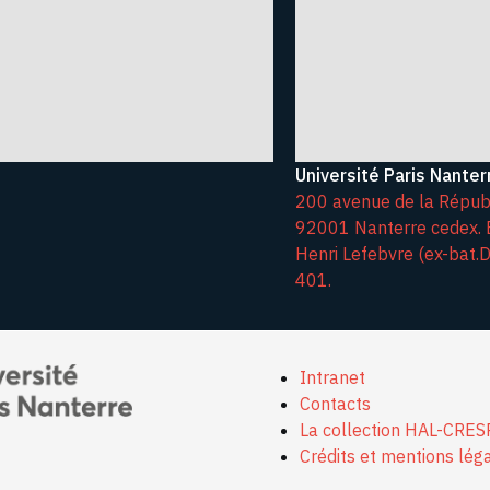
Université Paris Nanter
200 avenue de la Répub
92001 Nanterre cedex. 
Henri Lefebvre (ex-bat.D)
401.
Intranet
Contacts
La collection HAL-CRE
Crédits et mentions lég