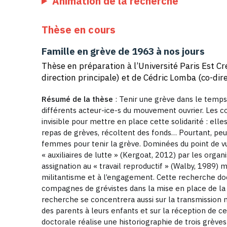
Animation de la recherche
Thèse en cours
Famille en grève de 1963 à nos jours
Thèse en préparation à l’Université Paris Est Cr
direction principale) et de Cédric Lomba (co-dire
Résumé de la thèse
: Tenir une grève dans le temps
différents acteur-ice-s du mouvement ouvrier. Les c
invisible pour mettre en place cette solidarité : elle
repas de grèves, récoltent des fonds… Pourtant, peu d
femmes pour tenir la grève. Dominées du point de v
« auxiliaires de lutte » (Kergoat, 2012) par les organ
assignation au « travail reproductif » (Walby, 1989)
militantisme et à l’engagement. Cette recherche doct
compagnes de grévistes dans la mise en place de la 
recherche se concentrera aussi sur la transmission m
des parents à leurs enfants et sur la réception de c
doctorale réalise une historiographie de trois grèv