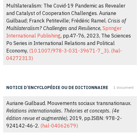
13-065070-6.
⟨hal-01509511⟩
04062481⟩
Multilateralism: The Covid-19 Pandemic as Revealer
and Catalyst of Cooperation Challenges. Auriane
Auriane Guilbaud. Le paludisme. La lutte mondiale
Guilbaud; Franck Petiteville; Frédéric Ramel.
Crisis of
Auriane Guilbaud. Generous corporations? A Maussian
contre un parasite résistant. L'Harmattan, 2008, 978-2-
Multilateralism? Challenges and Resilience
,
Springer
analysis of international drug donations.
Journal of
296-06506-2.
⟨hal-04062720⟩
International Publishing
, pp.47-76, 2023, The Sciences
International Political Theory
, 2018, 14 (2),
Po Series in International Relations and Political
⟨10.1177/1755088217752199⟩
.
⟨hal-02407453⟩
Economy,
⟨10.1007/978-3-031-39671-7_3⟩
.
⟨hal-
04272313⟩
Auriane Guilbaud. Transferts et continuités de la
politisation à l’Organisation mondiale de la santé : le cas
Auriane Guilbaud, Franck Petiteville, Frédéric Ramel.
des substituts du lait maternel.
Critique Internationale
,
Introduction: Crisis as the Matrix of Multilateralism.
2017, 3 (76), pp.101-119.
⟨10.3917/crii.076.0101⟩
.
NOTICE D’ENCYCLOPÉDIE OU DE DICTIONNAIRE
1 document
Crisis of Multilateralism? Challenges and Resilience
,
⟨hal-04062461⟩
Palgrave Macmillan
, pp.1-14, 2023, The Sciences Po
Auriane Guilbaud. Mouvements sociaux transnationaux.
Series in International Relations and Political Economy,
Auriane Guilbaud. L’engagement multilatéral des petits
Relations internationales. Théories et concepts. (4e
9783031396700.
⟨10.1007/978-3-031-39671-7_1⟩
.
États : pratiques, usages et trajectoires.
Critique
édition revue et augmentée)
, 2019, pp.ISBN: 978-2-
⟨hal-04268443⟩
Internationale
, 2016, 71, pp.9-18.
924142-46-2.
⟨hal-04062679⟩
⟨10.3917/crii.071.0009⟩
.
⟨hal-02407127⟩
Auriane Guilbaud. Big Pharma, the World Health