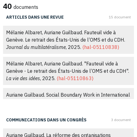
40
documents
ARTICLES DANS UNE REVUE
15 document
Mélanie Albaret, Auriane Guilbaud. Fauteuil vide à
Genève. Le retrait des États-Unis de l’OMS et du CDH.
Journal du multilatéralisme
, 2025.
⟨hal-05110838⟩
Mélanie Albaret, Auriane Guilbaud. "Fauteuil vide à
Genève - Le retrait des États-Unis de l’OMS et du CDH".
La vie des idées
, 2025.
⟨hal-05110863⟩
Auriane Guilbaud. Social Boundary Work in International
Organizations: Taxonomy and Resistance.
Swiss Journal
of Sociology
, 2023, 49 (1), pp.103-121.
⟨10.2478/sjs-
2023-0007⟩
.
⟨hal-04062343⟩
COMMUNICATIONS DANS UN CONGRÈS
3 document
Auriane Guilbaud. Negotiating the Opening of
Auriane Guilbaud. La réforme des organisations