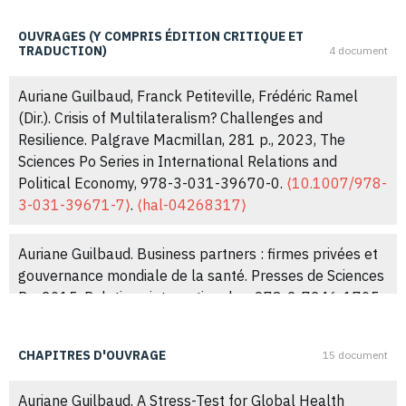
organisations internationales aux acteurs non-
étatiques : le cas de l’Organisation Mondiale de la
OUVRAGES (Y COMPRIS ÉDITION CRITIQUE ET
TRADUCTION)
4 document
Santé.
Négociations
, 2022, 2 (36), pp.7-27.
⟨10.3917/neg.036.0007⟩
.
⟨hal-04062430⟩
Auriane Guilbaud, Franck Petiteville, Frédéric Ramel
(Dir.). Crisis of Multilateralism? Challenges and
Auriane Guilbaud, Morgan Larhant, Mathilde Leloup,
Resilience. Palgrave Macmillan, 281 p., 2023, The
Sarah Tanke, Simon Tordjman. Le multilatéralisme en
Sciences Po Series in International Relations and
mouvements.
Études internationales
, 2022, 53 (2),
Political Economy, 978-3-031-39670-0.
⟨10.1007/978-
pp.161-183.
⟨10.7202/1109197ar⟩
.
⟨hal-04480985⟩
3-031-39671-7⟩
.
⟨hal-04268317⟩
Auriane Guilbaud. Le rôle d’alerte épidémiologique et
Auriane Guilbaud. Business partners : firmes privées et
d’action en santé publique de l’Organisation mondiale
gouvernance mondiale de la santé. Presses de Sciences
de la santé.
Informations sociales
, 2021, 2 (203-204),
Po, 2015, Relations internationales, 978-2-7246-1705-
pp.44-53.
⟨10.3917/inso.203.0044⟩
.
⟨hal-04062440⟩
4 2-7246-1705-3.
⟨hal-01508468⟩
Auriane Guilbaud. L’Organisation mondiale de la santé et
CHAPITRES D'OUVRAGE
15 document
Auriane Guilbaud (Dir.). Le retour des épidémies.
la Covid-19.
Études : revue de culture contemporaine
,
Guilbaud, Auriane. PUF, 2015, La vie des idées.fr, 978-2-
2020, 7-8, pp.7-20.
⟨10.3917/etu.4273.0007⟩
.
⟨hal-
Auriane Guilbaud. A Stress-Test for Global Health