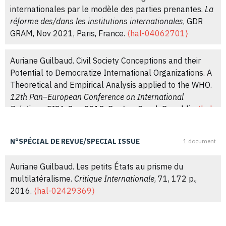
International Organizations to Non-State Actors: The
internationales par le modèle des parties prenantes.
La
Case of the World Health Organization.
International
réforme des/dans les institutions internationales
, GDR
Negotiation
, 2023, 29 (3), pp.357-383.
GRAM, Nov 2021, Paris, France.
⟨hal-04062701⟩
⟨10.1163/15718069-bja10087⟩
.
⟨hal-04062366⟩
Auriane Guilbaud. Civil Society Conceptions and their
Auriane Guilbaud. La réforme des organisations
Potential to Democratize International Organizations. A
internationales de développement par le « modèle des
Theoretical and Empirical Analysis applied to the WHO.
parties prenantes ».
Cultures & conflits
, 2022, 2 (126),
12th Pan–European Conference on International
pp.19-40.
⟨10.4000/conflits.23800⟩
.
⟨hal-04062383⟩
Relations
, EISA, Sep 2018, Prague, Czech Republic.
⟨hal-
04062686⟩
Delphine Allès, Gilles Bertrand, Auriane Guilbaud,
N°SPÉCIAL DE REVUE/SPECIAL ISSUE
1 document
Franck Petiteville, Frédéric Ramel, et al.. Hommage à
Auriane Guilbaud. The World Health Organization and
Guillaume Devin.
Études internationales
, 2022, Repenser
Non-State Actors through the prism of (de)politicization
Auriane Guilbaud. Les petits États au prisme du
l’international(isme) : variations sur les travaux de
: The Case of Breast-Milk Substitutes.
11th Pan–
multilatéralisme.
Critique Internationale
, 71, 172 p.,
Guillaume Devin, 53 (2), pp.141-144.
European Conference on International Relations
, EISA,
2016.
⟨hal-02429369⟩
⟨10.7202/1109195ar⟩
.
⟨hal-04492873⟩
Sep 2017, Barcelona, Spain.
⟨hal-04062696⟩
Auriane Guilbaud. Négocier l’ouverture contrôlée des