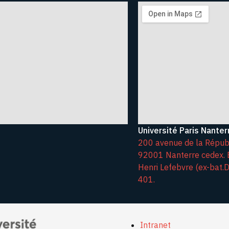
Université Paris Nanter
200 avenue de la Répub
92001 Nanterre cedex. 
Henri Lefebvre (ex-bat.D)
401.
Intranet