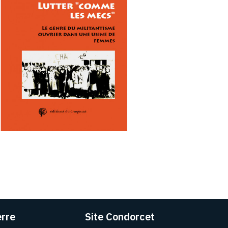
erre
Site Condorcet