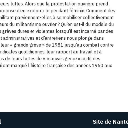
leurs luttes. Alors que la protestation ouvrière prend
re propose d’en explorer le pendant féminin. Comment des
militant parviennent-elles à se mobiliser collectivement
leurs du militantisme ouvrier ? Qu’en est-il du modèle du
s grèves dures et violentes lorsqu’il est incarné par des
t administratives et d’entretiens nous plonge dans
 à leur « grande grève » de 1981 jusqu’au combat contre
dicales quotidiennes, leur rapport au travail et à
ens de leurs luttes de « mauvais genre » au fil des
i ont marqué l’histoire française des années 1960 aux
l
Site de Nant