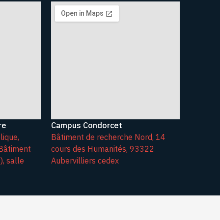
re
Campus Condorcet
lique,
Bâtiment de recherche Nord, 14
Bâtiment
cours des Humanités, 93322
, salle
Aubervilliers cedex