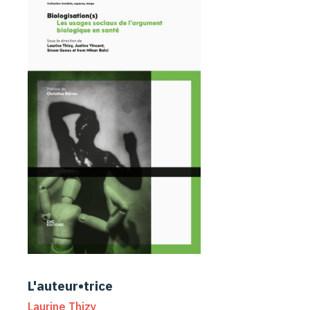
L'auteur•trice
Laurine Thizy