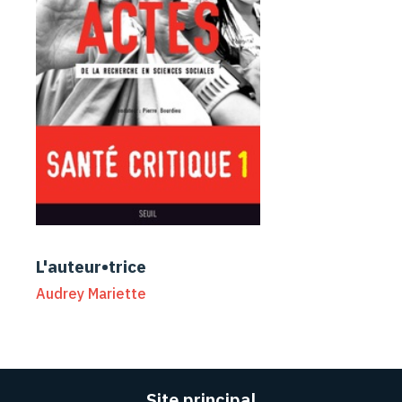
L'auteur•trice
Audrey Mariette
Site principal