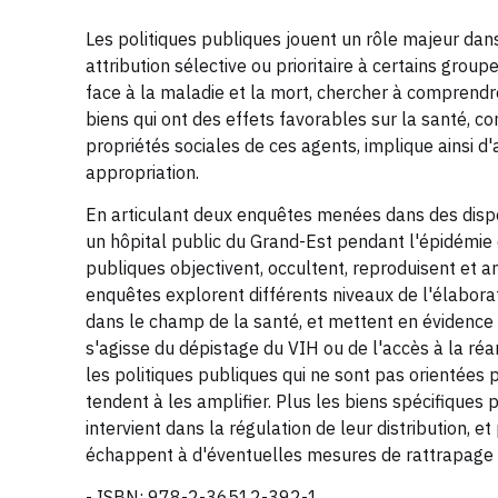
Les politiques publiques jouent un rôle majeur dans 
attribution sélective ou prioritaire à certains group
face à la maladie et la mort, chercher à comprend
biens qui ont des effets favorables sur la santé, co
propriétés sociales de ces agents, implique ainsi d'
appropriation.
En articulant deux enquêtes menées dans des dispos
un hôpital public du Grand-Est pendant l'épidémie 
publiques objectivent, occultent, reproduisent et am
enquêtes explorent différents niveaux de l'élabora
dans le champ de la santé, et mettent en évidence le
s'agisse du dépistage du VIH ou de l'accès à la réa
les politiques publiques qui ne sont pas orientées 
tendent à les amplifier. Plus les biens spécifiques 
intervient dans la régulation de leur distribution, et
échappent à d'éventuelles mesures de rattrapage à 
- ISBN: 978-2-36512-392-1