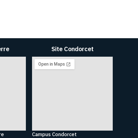
erre
Site Condorcet
re
Campus Condorcet