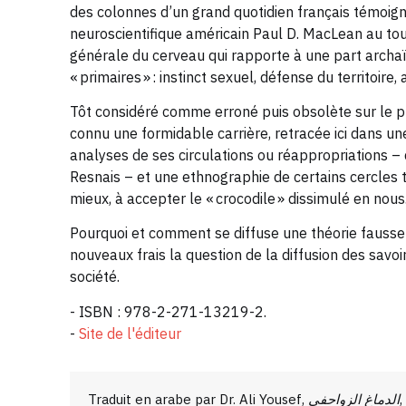
des colonnes d’un grand quotidien français témoign
neuroscientifique américain Paul D. MacLean au tou
générale du cerveau qui rapporte à une part archaï
« primaires » : instinct sexuel, défense du territoire,
Tôt considéré comme erroné puis obsolète sur le pla
connu une formidable carrière, retracée ici dans u
analyses de ses circulations ou réappropriations – 
Resnais – et une ethnographie de certains cercles t
mieux, à accepter le « crocodile » dissimulé en nous
Pourquoi et comment se diffuse une théorie fausse ?
nouveaux frais la question de la diffusion des savoir
société.
- ISBN : 978-2-271-13219-2.
-
Site de l'éditeur
Traduit en arabe par Dr. Ali Yousef,
الدماغ الزواحفي