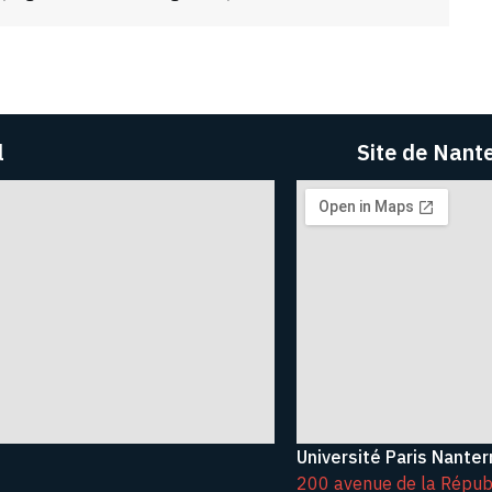
l
Site de Nant
Université Paris Nanter
200 avenue de la Répub