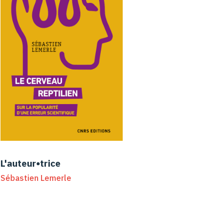
L'auteur•trice
Sébastien Lemerle