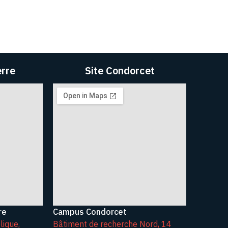
erre
Site Condorcet
re
Campus Condorcet
lique,
Bâtiment de recherche Nord, 14