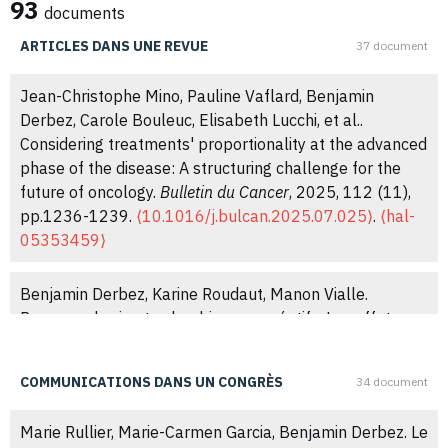
93
documents
ARTICLES DANS UNE REVUE
37 document
Jean-Christophe Mino, Pauline Vaflard, Benjamin
Derbez, Carole Bouleuc, Elisabeth Lucchi, et al..
Considering treatments' proportionality at the advanced
phase of the disease: A structuring challenge for the
future of oncology.
Bulletin du Cancer
, 2025, 112 (11),
pp.1236-1239.
⟨10.1016/j.bulcan.2025.07.025⟩
.
⟨hal-
05353459⟩
Benjamin Derbez, Karine Roudaut, Manon Vialle.
Parcours de vie et calendriers procréatifs. Les effets
des politiques de préservation de la fertilité dans
l'après-cancer.
Revue des politiques sociales et
COMMUNICATIONS DANS UN CONGRÈS
34 document
familiales
, 2025, Politiques sociales et familiales et
parcours de vie, 154, pp.11-28.
Marie Rullier, Marie-Carmen Garcia, Benjamin Derbez. Le
⟨10.3917/rpsf.154.0011⟩
.
⟨halshs-05141909⟩