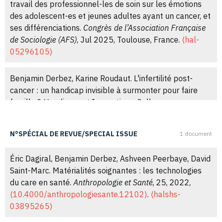
travail des professionnel-les de soin sur les émotions
des adolescent-es et jeunes adultes ayant un cancer, et
Meoïn Hagège, Benjamin Derbez. Together in Mixed
ses différenciations.
Congrès de l’Association Française
Methods? Doing Research at the Crossroads of Social
de Sociologie (AFS)
, Jul 2025, Toulouse, France.
⟨hal-
Science and Public Health.
Bulletin de Méthodologie
05296105⟩
Sociologique / Bulletin of Sociological Methodology
,
2025, 167 (1), pp.16-33.
Benjamin Derbez, Karine Roudaut. L'infertilité post-
⟨10.1177/07591063251348073⟩
.
⟨hal-04876278⟩
cancer : un handicap invisible à surmonter pour faire
famille ?.
Handicaps et Innovations
, Colloque
Issifou Yaya, Adrien Pourageaud, Benjamin Derbez,
Interfacultaire, Université Paris Cité, Dec 2023, Paris,
Marie-Hélène Odièvre, Damien Oudin Doglioni, et al..
France.
⟨halshs-04321283⟩
Predictors of health-related quality of life in a large
N°SPÉCIAL DE REVUE/SPECIAL ISSUE
1 document
cohort of adult patients living with sickle cell disease in
Guillaume Fernandez, Benjamin Derbez. Parcours de
France: the DREPAtient study.
Frontiers in Public Health
,
Éric Dagiral, Benjamin Derbez, Ashveen Peerbaye, David
crise et crises de parcours. Impact de la crise sanitaire
2024, 12,
⟨10.3389/fpubh.2024.1374805⟩
.
⟨hal-
Saint-Marc. Matérialités soignantes : les technologies
sur le sens et l’engagement au travail des directeurs et
04842880⟩
du care en santé.
Anthropologie et Santé
, 25, 2022,
cadres des EHPAD.
« Changer le travail ou changer de
⟨10.4000/anthropologiesante.12102⟩
.
⟨halshs-
travail ? » Santé, inégalités, environnement. Colloque du
Meoïn Hagège, Michaël Bringuier, Claudia Martinez-
03895265⟩
GIS Gestes
, Jun 2023, Paris, France.
⟨hal-04342786⟩
Tapia, Christos Chouaïd, Carole Helissey, et al..