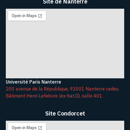
Site de Nanterre
Université Paris Nanterre
200 avenue de la République, 92001 Nanterre cedex.
Bâtiment Henri Lefebvre (ex-bat.D), salle 401.
Site Condorcet