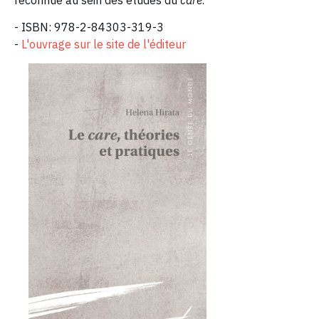
reconnue au sein des études du
care
.
- ISBN: 978-2-84303-319-3
-
L'ouvrage sur le site de l'éditeur