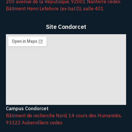
200 avenue de la République, 92001 Nanterre cedex.
Bâtiment Henri Lefebvre (ex-bat.D), salle 401.
Site Condorcet
Campus Condorcet
Bâtiment de recherche Nord, 14 cours des Humanités,
93322 Aubervilliers cedex