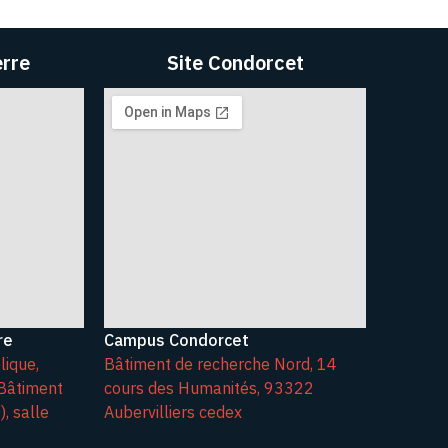
erre
Site Condorcet
re
Campus Condorcet
lique,
Bâtiment de recherche Nord, 14
Bâtiment
cours des Humanités, 93322
, salle
Aubervilliers cedex