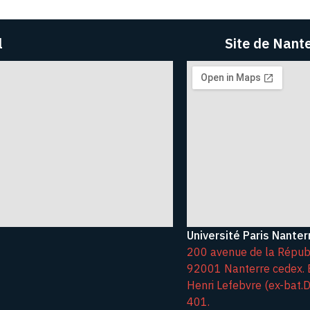
l
Site de Nant
Université Paris Nanter
200 avenue de la Répub
92001 Nanterre cedex. 
Henri Lefebvre (ex-bat.D)
401.